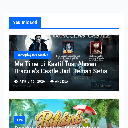
You missed
Gameplay Interactive
Me Time di Kastil Tua: Alasan
Dracula’s Castle Jadi Teman Setia
Saat Butuh Waktu Sendiri
APRIL 16, 2026
ANDREA
TPG