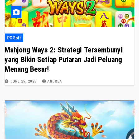
PG Soft
Mahjong Ways 2: Strategi Tersembunyi
yang Bikin Setiap Putaran Jadi Peluang
Menang Besar!
JUNE 25, 2025
ANDREA