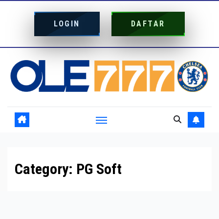
LOGIN
DAFTAR
Skip
to
content
Category:
PG Soft