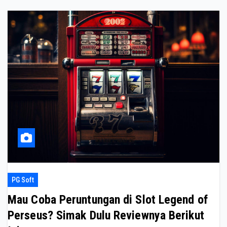
PG Soft
Mau Coba Peruntungan di Slot Legend of
Perseus? Simak Dulu Reviewnya Berikut