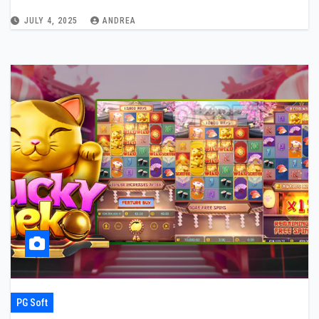
JULY 4, 2025
ANDREA
PG Soft