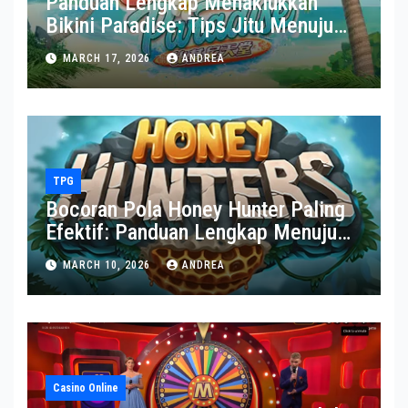
Panduan Lengkap Menaklukkan
Bikini Paradise: Tips Jitu Menuju
Jackpot Tanpa Henti
MARCH 17, 2026
ANDREA
TPG
Bocoran Pola Honey Hunter Paling
Efektif: Panduan Lengkap Menuju
JP Maxwin dan Jackpot Maksimal
MARCH 10, 2026
ANDREA
Casino Online