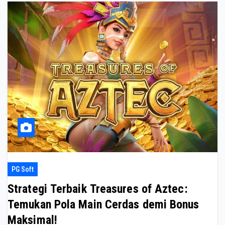
PG Soft
Strategi Terbaik Treasures of Aztec:
Temukan Pola Main Cerdas demi Bonus
Maksimal!