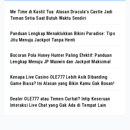
Me Time di Kastil Tua: Alasan Dracula’s Castle Jadi
Teman Setia Saat Butuh Waktu Sendiri
Panduan Lengkap Menaklukkan Bikini Paradise: Tips
Jitu Menuju Jackpot Tanpa Henti
Bocoran Pola Honey Hunter Paling Efektif: Panduan
Lengkap Menuju JP Maxwin dan Jackpot Maksimal
Kenapa Live Casino OLE777 Lebih Asik Dibanding
Game Biasa? Ini Alasan yang Bikin Kamu Gak Bosan!
Dealer OLE777 atau Temen Curhat? Intip Keseruan
Interaksi Live Chat yang Gak Ada di Tempat Lain