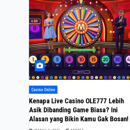
Casino Online
Kenapa Live Casino OLE777 Lebih
Asik Dibanding Game Biasa? Ini
Alasan yang Bikin Kamu Gak Bosan!