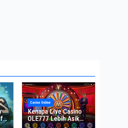
Casino Online
y
Kenapa Live Casino
f:
OLE777 Lebih Asik
Dibanding Game