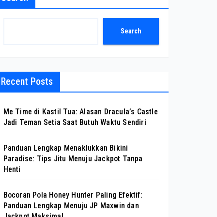
Search
Recent Posts
Me Time di Kastil Tua: Alasan Dracula’s Castle
Jadi Teman Setia Saat Butuh Waktu Sendiri
Panduan Lengkap Menaklukkan Bikini
Paradise: Tips Jitu Menuju Jackpot Tanpa
Henti
Bocoran Pola Honey Hunter Paling Efektif:
Panduan Lengkap Menuju JP Maxwin dan
Jackpot Maksimal