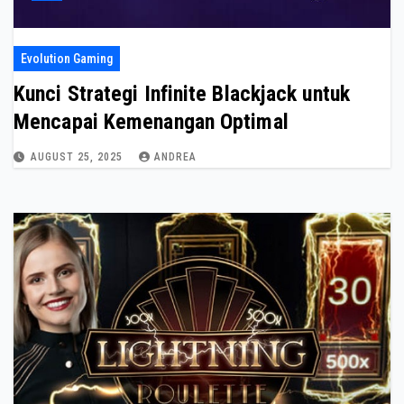
Evolution Gaming
Kunci Strategi Infinite Blackjack untuk
Mencapai Kemenangan Optimal
AUGUST 25, 2025
ANDREA