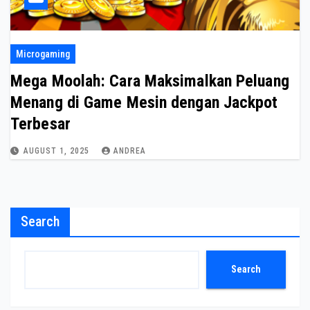
Microgaming
Mega Moolah: Cara Maksimalkan Peluang
Menang di Game Mesin dengan Jackpot
Terbesar
AUGUST 1, 2025
ANDREA
Search
Search