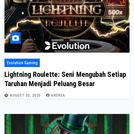
Evolution Gaming
Lightning Roulette: Seni Mengubah Setiap
Taruhan Menjadi Peluang Besar
AUGUST 20, 2025
ANDREA