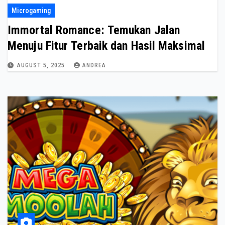
Microgaming
Immortal Romance: Temukan Jalan
Menuju Fitur Terbaik dan Hasil Maksimal
AUGUST 5, 2025
ANDREA