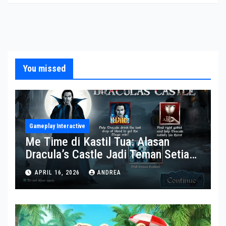
You missed
Gameplay Interactive
Me Time di Kastil Tua: Alasan
Dracula’s Castle Jadi Teman Setia
Saat Butuh Waktu Sendiri
APRIL 16, 2026
ANDREA