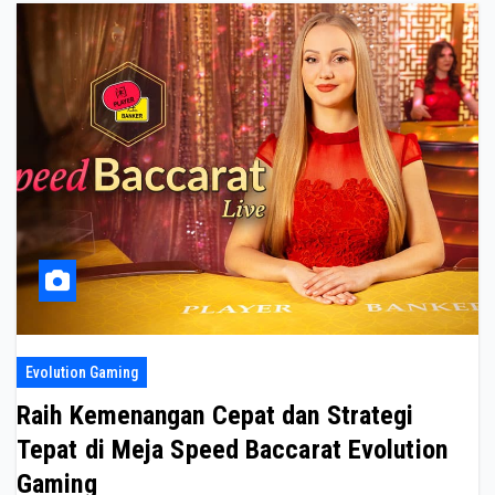
Evolution Gaming
Raih Kemenangan Cepat dan Strategi
Tepat di Meja Speed Baccarat Evolution
Gaming