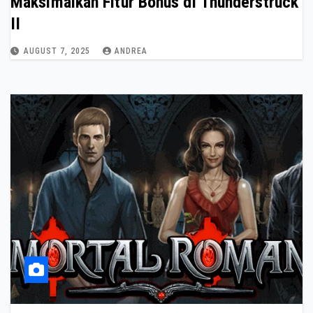
Maksimalkan Fitur Bonus di Thunderstruck
II
AUGUST 7, 2025
ANDREA