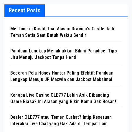
Recent Posts
Me Time di Kastil Tua: Alasan Dracula’s Castle Jadi
Teman Setia Saat Butuh Waktu Sendiri
Panduan Lengkap Menaklukkan Bikini Paradise: Tips
Jitu Menuju Jackpot Tanpa Henti
Bocoran Pola Honey Hunter Paling Efektif: Panduan
Lengkap Menuju JP Maxwin dan Jackpot Maksimal
Kenapa Live Casino OLE777 Lebih Asik Dibanding
Game Biasa? Ini Alasan yang Bikin Kamu Gak Bosan!
Dealer OLE777 atau Temen Curhat? Intip Keseruan
Interaksi Live Chat yang Gak Ada di Tempat Lain